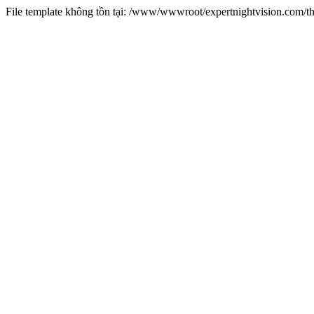
File template không tồn tại: /www/wwwroot/expertnightvision.com/