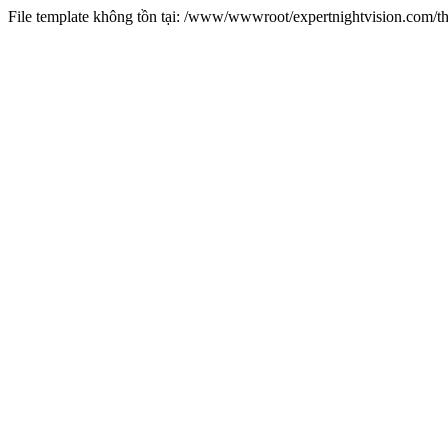
File template không tồn tại: /www/wwwroot/expertnightvision.com/