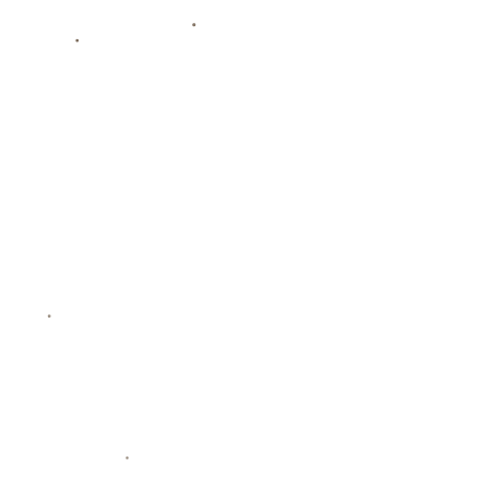
我们的
优秀团队
电竞战术分析系统
Manager