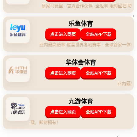
立即咨询
关于壹号娱乐
关于
壹号娱乐
公司推出电竞陪玩智能对话与服务优化系统，结合自然语言处理技
术和行为分析，实时调整陪玩师的对话风格与服务策略，提升陪玩
体验。该系统已在多个电竞陪玩平台上线。未来，公司将继续提升