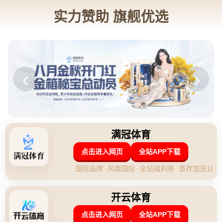
立即咨询
关于
壹号娱乐
壹号娱乐官方网页版登录入口（NG大舞台）现已开放，“有梦就来”
的口号为球迷带来更多激情。APP下载与...