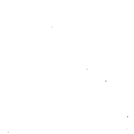
查看更多
体彩携手健身平台推出“观赛燃脂