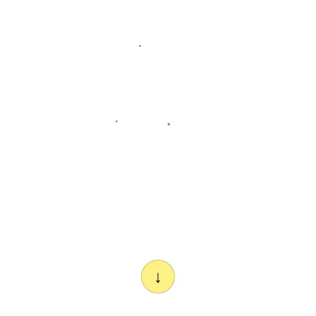
团队介绍
新闻资讯
联系我们
壹号娱乐官方网页版登录入口 - NG大舞台，有梦就来
All Rights by
壹号娱乐