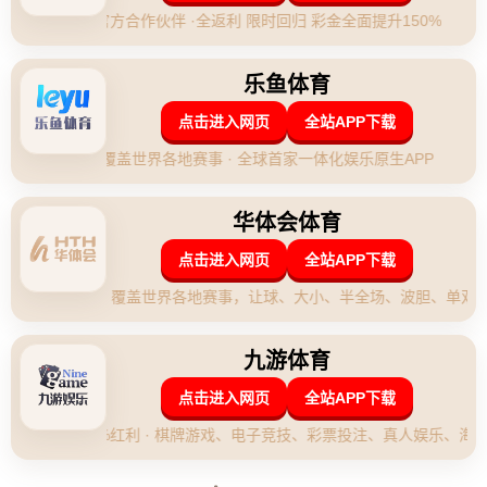
新闻资讯
谁说不行！国际米兰绝地反击，
逆转淘汰巴萨
2025-09-17T18:10:46+08:00
引言：从低谷到巅峰，国米书写奇迹
在足球的世界里，奇迹从来不是偶然的。国际米兰在本赛季欧冠赛
场上，用一场令人热血沸腾的逆转，狠狠打了所有质疑者的脸。面
对强大的巴塞罗那，国米在不被看好的情况下，上演了一出
惊天逆
转
的好戏。这不仅是一场比赛的胜利，更是一种信念的彰显——只要
拼尽全力，一切皆有可能！本文将带你走进这场激动人心的对决，