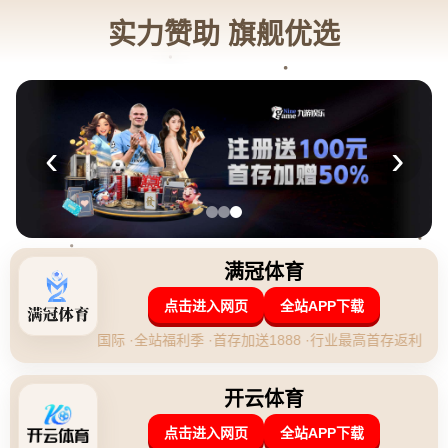
立即咨询
新闻资讯
网站首页
新闻资讯