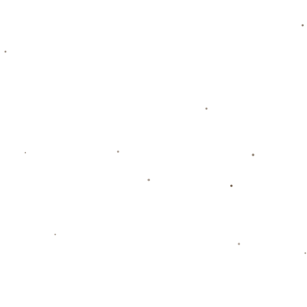
关于壹号娱乐
服务优势
团队介绍
新闻资讯
联系我们
壹号娱乐官方网页版登录入口 - NG大舞台，有梦就来
All Rights by
壹号娱乐