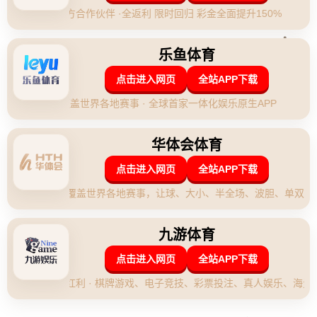
新闻资讯
帕尔默接球前的精妙跑位令人叹
服
2025-09-18T18:10:54+08:00
在足球比赛中，球员的跑位往往是决定进攻成败的关键因素之一。
尤其是像帕尔默这样的年轻球星，凭借一次次精彩的跑位，不仅为
球队创造了得分机会，也让球迷们为之惊叹。今天，我们就以“帕尔
默这一下得球前的跑位太精彩了”为主题，深入探讨他在场上的战术
意识和跑位技巧，剖析这位新星如何通过无球移动改变比赛局势。