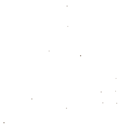
查看更多
上一篇
刘国梁谈辞任乒协主席：去年9月决定，如今
依然感到开心
下一篇
梅西登顶南美世预赛历史射手榜，超越苏亚雷
斯