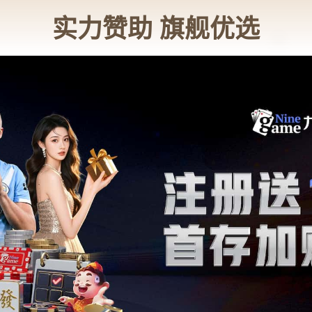
关于壹号娱乐
服务优势
团队介绍
新闻资讯
新闻资讯