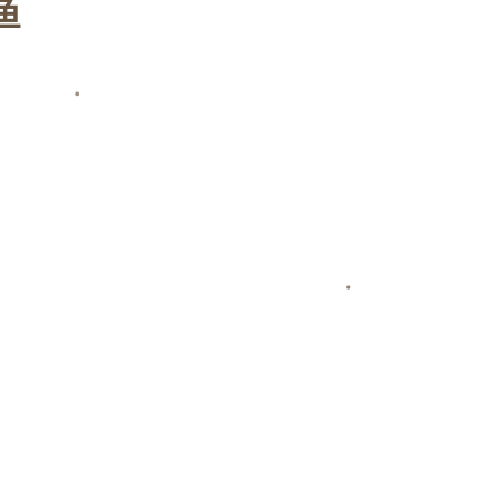
合创新研
新风向标。近日，
体
这场论坛不仅探讨了
动体育产业创新中的
你了解这场融合背后