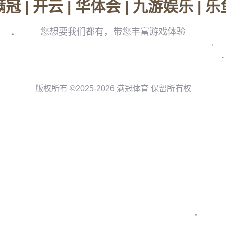
新闻资讯
动“足球+电竞”跨界融
讨会
2025-09-22T18:11:00+08:00
开启体育与数字娱乐的新篇章
席卷全球的背景下，传统体育与电子竞技的融合成为行业发展的
融合发展创新论坛
成功举办，为这一跨界合作注入了新的活力。
过技术、文化和市场实现深度结合，还展现了中国体育彩票在推
围绕这一主题，深入剖析论坛的核心内容及其对未来的启示，带
的无限可能。
足球与电竞：从对立到共生的转变