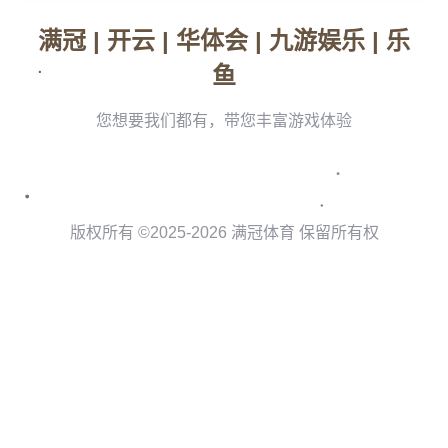
直接推动了
体彩销量
达到新的高峰。究竟是什么让这一活动如此火
爆？本文将带你一探究竟。
创新玩法：节日主题刮奖增添乐趣