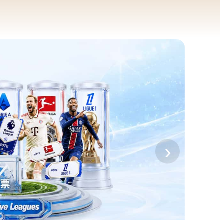
立即咨询
联系我们