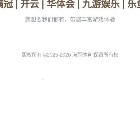
新闻资讯
人应战3-1力克帕丘卡
献关键破门，阿森西奥染
2025-09-25T18:11:03+08:00
杯赛场上，一场令人瞩目的战役震撼了球迷们的心。皇家马德里面对
斗志与不可忽视的实力，以一场极具看点和戏剧性的比赛斩获首
中的韧性，也为贝林厄姆、阿森西奥以及其他年轻明星提供舞台