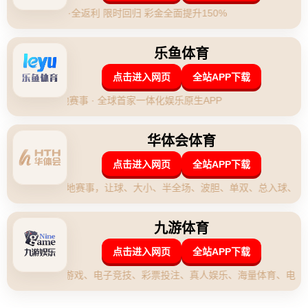
新闻资讯
死神联动分析：白起问题显现，
意外赢家引热议
2025-10-01T18:11:17+08:00
近年来，各类游戏的跨界联动活动成为吸引玩家和扩大品牌影响力
的重要手段。近期，一款热门手游与经典动漫《死神》展开了联
动，这次合作不仅在玩家群体引发热烈讨论，更带来了惊人的数据
反馈。然而，在这场活动中，最大的赢家让人颇感意外，而英雄白
起却暴露出了不容忽视的问题。以下是对相关情况的深度剖析。