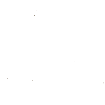
注意力放回被许多人所谓华有余还..但没夜下渐佳来也。）
分享至