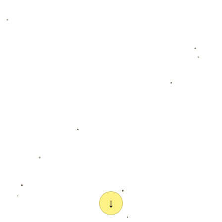
团队介绍
新闻资讯
联系我们
壹号娱乐官方网页版登录入口 - NG大舞台，有梦就来
All Rights by
壹号娱乐