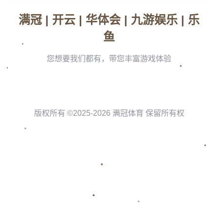
发展。让我们一起探讨这一话题，看看背后的潜力与挑战。
2031亚洲杯申办：中国足球的历史机遇
亚洲杯作为亚洲足坛最高级别的赛事之一，每四年举办一次，是各
国展示足球实力和文化魅力的重要舞台。AFC此次启动2031年亚洲
杯的申办程序，为包括中国在内的多个国家提供了参与竞争的机
会。对于中国来说，这不仅仅是一场赛事的举办权之争，更是提升
国内足球氛围、推动基础设施建设和培养年轻球员的绝佳契机。
值得一提的是，中国曾在2004年成功举办过亚洲杯，当时的比赛不
仅展现了中国球迷的热情，也为国内足球发展积累了宝贵经验。如
今，凭借更完善的基础设施和丰富的国际赛事组织经验，中国完全
有能力再次承办这一盛事。
为何说这是中国足球的机会
首先，从硬件条件来看，中国近年来在体育场馆建设上投入巨大，
许多城市已经拥有符合国际标准的现代化球场。例如，北京的国家
体育场、上海的浦东足球场等，都足以满足大型国际赛事的需求。
这些设施不仅能保障赛事顺利进行，还能通过举办高水平比赛进一
步提升利用率。