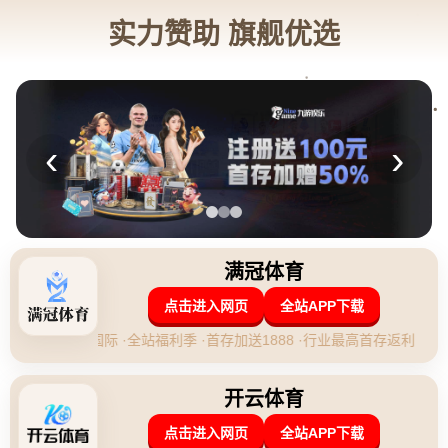
立即咨询
新闻资讯
网站首页
新闻资讯