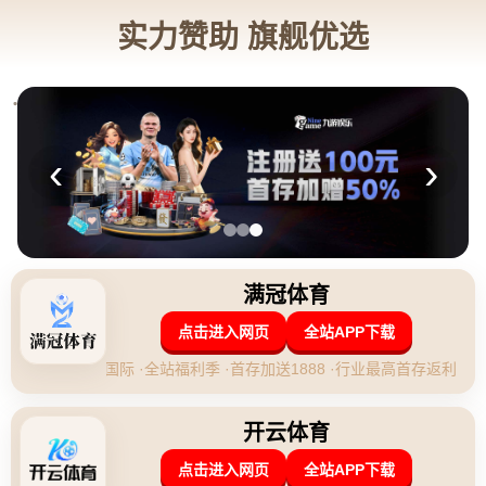
立即咨询
新闻资讯
网站首页
新闻资讯