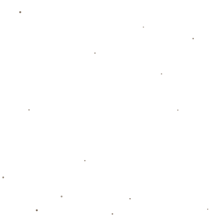
壹号娱乐官方网页版登录入口（NG大舞台）现已开放，“有梦就来”
的口号为球迷带来更多激情。APP下载与...
友情链接