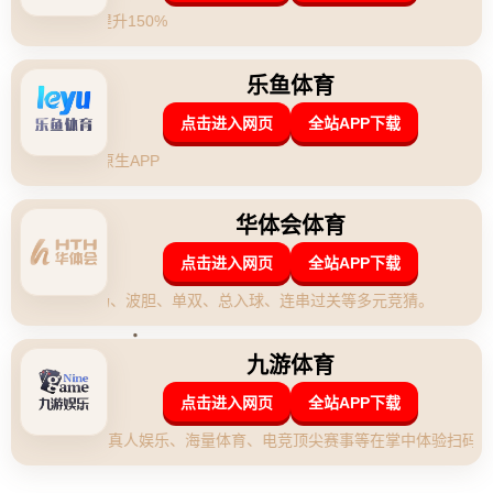
新闻资讯
英超霸主折戟！巴黎力克四强豪
门，欧冠决赛再胜两场即封四冠
王
2025-11-28T10:13:15+08:00
引言：巴黎圣日耳曼的欧
冠逆袭之路
在2023-2024赛季的欧冠赛场上，巴黎圣日耳曼（PSG）以势不可挡