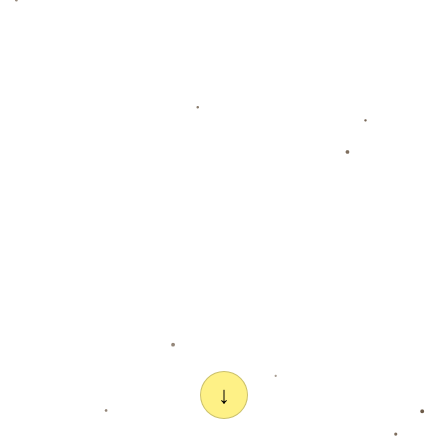
团队介绍
新闻资讯
联系我们
壹号娱乐官方网页版登录入口 - NG大舞台，有梦就来
All Rights by
壹号娱乐