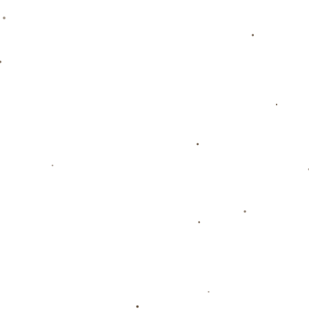
上一篇
媲美5300万级中锋！杨瀚森实力究竟如何？
下一篇
国足10月8日晚举办球迷见面会，购票者可报
名参与
关于壹号娱乐
关于壹号娱乐