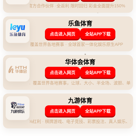
新闻资讯
努诺-门德斯：比赛虽艰难，我们
依然成功晋级决赛
2025-12-03T10:13:27+08:00
引言：一场硬仗背后的胜利喜悦
在足球赛场上，每一场胜利都来之不易，尤其是通往决赛的道路往
往充满荆棘。近日，巴黎圣日耳曼的年轻后卫努诺-门德斯在赛后接
受采访时直言：“这场比赛真的很艰难，但我们最终完成了晋级决赛
的任务。”他的话语不仅道出了比赛的激烈，也展现了团队的拼搏精
神。本文将围绕
努诺-门德斯
的这番感言，深入探讨这场比赛的挑战