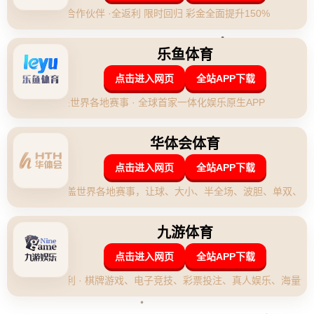
新闻资讯
四大皆空几成定局，C罗何时能打
破冠军荒？
2025-12-20T10:14:24+08:00
引言：C罗的冠军之路为何如此坎坷
在足球世界的璀璨星空中，C罗（克里斯蒂亚诺·罗纳尔多）无疑是最
耀眼的存在之一。然而，近几个赛季，这位足坛传奇却陷入了罕见
的“冠军荒”。无论是俱乐部还是国家队，C罗似乎总是与冠军奖杯擦
肩而过。如今，“四大皆空”几乎成为定局，球迷们不禁要问：这位五