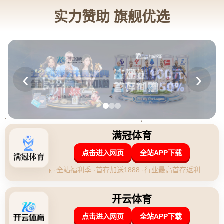
立即咨询
新闻资讯
网站首页
新闻资讯