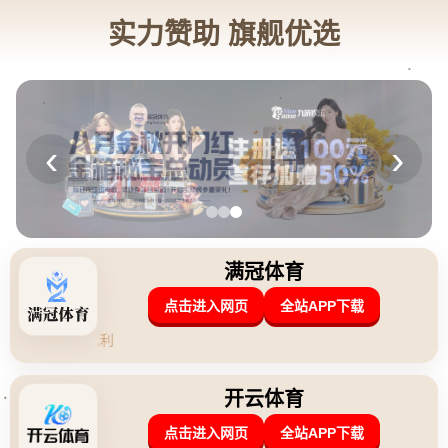
立即咨询
新闻资讯
网站首页
新闻资讯