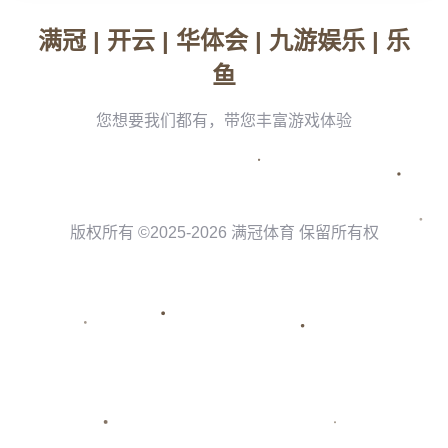
能需要支付超过
1000万英镑
的巨额赔偿金！这一数字背后，折射出
俱乐部管理层的矛盾与无奈，也引发了外界对蓝军未来走向的热
议。今天，我们就来深入探讨切尔西为何不愿中途换帅，以及这背
后隐藏的深层原因。
一、切尔西的“换帅魔咒”：历史重演还是痛定思痛
切尔西近年来在主教练位置上的频繁变动几乎成了俱乐部的标签。
从图赫尔到兰帕德，再到如今的波切蒂诺，几乎每位主教练都难以
逃脱“短命”的命运。然而，这种高频换帅不仅让球队战术体系难以稳
定，也让球迷对俱乐部管理层失去了信心。据统计，自阿布时代以
来，切尔西已更换了超过10位主教练，而每次中途解约往往伴随着
高额赔偿。
以目前的波切蒂诺为例，尽管本赛季球队成绩不尽如人意，但高层
似乎意识到，
再次赛季中途炒掉主教练
可能会引发更大的负面效
应。于是，权衡之下，选择暂时维持现状或许是更明智的选择。
二、超千万赔偿金：经济压力下的艰难抉择
根据《标晚》的独家报道，若切尔西现在解除与波切蒂诺的合同，