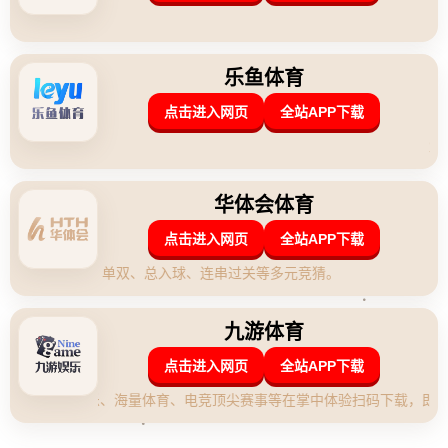
新闻资讯
标晚：切尔西欲避免赛季中换
帅，解雇波特需支付超千万镑赔
偿金
2025-12-26T10:14:24+08:00
引言：切尔西换帅风波再起 高额违约金成拦路虎
近年来，切尔西足球俱乐部频繁更换主教练的新闻屡见不鲜，球迷
们早已习惯了这种“换帅如换衣”的节奏。然而，最新消息却让人眼前
一亮：据《伦敦标准晚报》报道，切尔西高层目前并不希望在赛季
中途再次解雇主教练波切蒂诺（波帅）。原因之一，竟是解雇他可