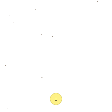
团队介绍
新闻资讯
联系我们
壹号娱乐官方网页版登录入口 - NG大舞台，有梦就来
All Rights by
壹号娱乐