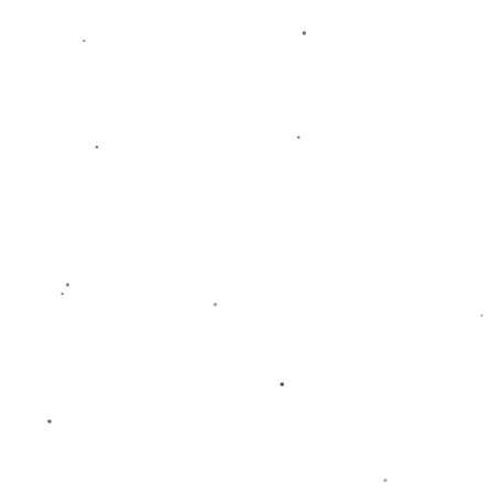
网站首页
关于壹号娱乐
服务优势
团队介绍
新闻资讯
联系我们
壹号娱乐官方网页版登录入口 - NG大舞台，有梦就来
All Rights by
壹号娱乐