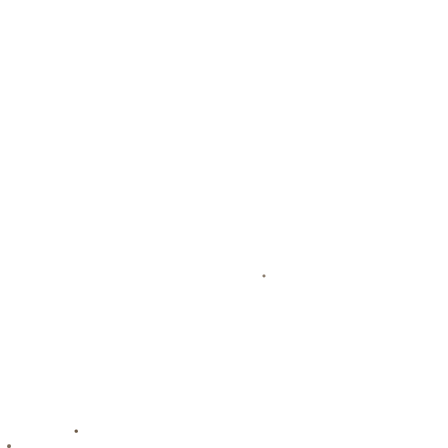
队伍
这种“一走一救”
但对球员体能和执
往能迅