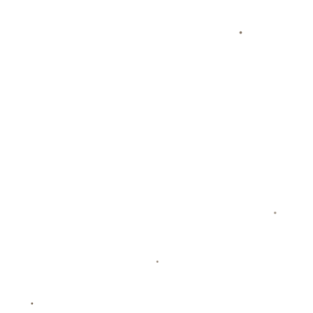
心理影响
，他的战术风格并非
，而非极端的压迫式
得以大展拳脚。