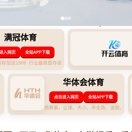
网站首页
新闻资讯