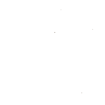
费利克斯给
1500万欧
给巴萨，续租费用
欧元
的王者之路
王者之路