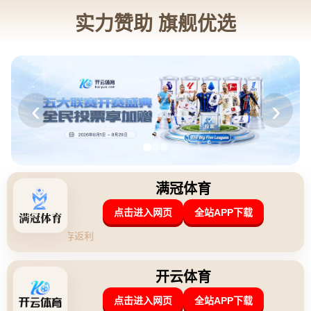
立即咨询
新闻资讯
网站首页
新闻资讯