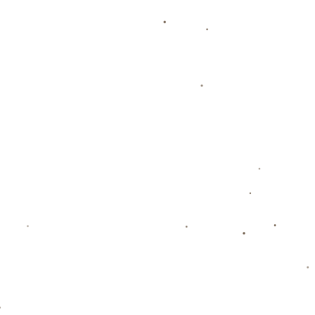
壹号娱乐官方网页版登录入口（NG大舞台）现已开放，“有梦就来”
的口号为球迷带来更多激情。APP下载与...
友情链接
网站首页