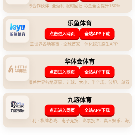
新闻资讯
瓜迪奥拉：对手表现出色，但我
们机会更多，晋级令人欣慰
2025-09-13T13:30:12+08:00
引言：瓜迪奥拉赛后点评引热议 晋级背后的战术智慧
在最近的一场关键比赛后，曼城主帅瓜迪奥拉的一番话引发了广泛
关注。他坦言“对手很棒，但我们有很多机会”，并对球队的晋级表现
表示满意。这不仅展现了瓜帅一贯的谦逊态度，也透露出他对比赛
的深刻洞察。那么，这场比赛究竟有哪些亮点？曼城如何在强敌面