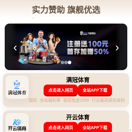
立即咨询
新闻资讯
网站首页
新闻资讯