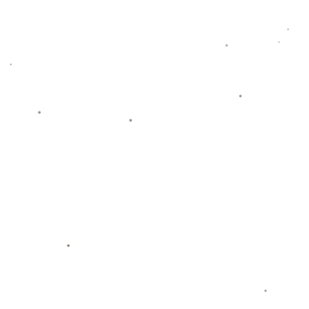
壹号娱乐官方网页版登录入口（NG大舞台）现已开放，“有梦就来”
的口号为球迷带来更多激情。APP下载与...
友情链接