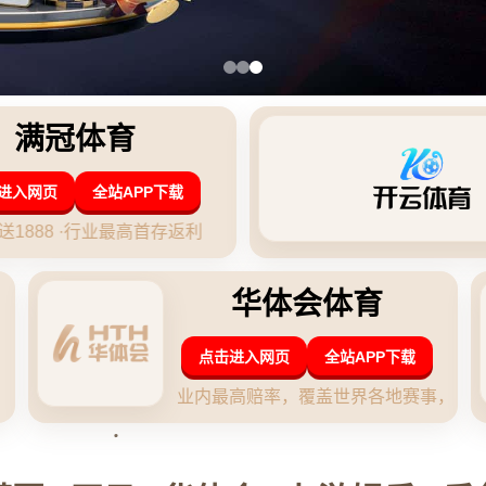
网站首页
新闻资讯