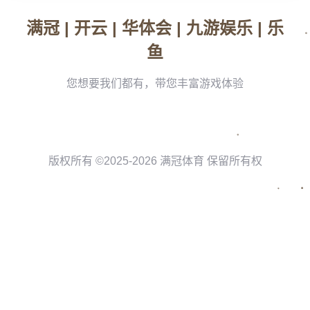
都的球迷激动不已，也为整个活动增添了一抹确定性。接下来，我
们将深入探讨主办方的信心来源以及成都为何成为热门候选地。
主办方底气何来：赛事筹备进展顺利
据相关消息透露，迈阿密国际中国行的筹备工作正在紧锣密鼓地进
行中。主办方表示，目前与球队管理层、当地政府以及场馆方的沟
通都十分顺畅，各项前期准备已基本就绪。尽管此前有传言称由于
赛程安排或不可抗力因素可能导致活动延期，但主办方明确表示，
这些问题均已被妥善解决。他们坚信，比赛
不会取消
，并强调这一
国际足球盛事对中国球迷的重要性不容忽视。这种强硬的态度无疑
为粉丝们吃下了一颗定心丸。
此外，一个值得关注的细节是，主办方在接受采访时提到，与迈阿
密国际队的合作协议中已明确了多项保障条款，确保活动顺利推
进。这也从侧面印证了他们对赛事前景的乐观态度。
为何成都呼声最高：城市优势凸显
在众多候选城市中，成都以其独特的魅力脱颖而出，成为迈阿密的