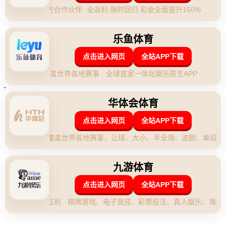
新闻资讯
迈阿密国际中国行主办方坚信比
赛将如期举行，八成概率落户成
都
2025-10-26T18:12:07+08:00
引言：万众期待的迈阿密国际中国行能否如期上演
足球迷们翘首以盼的迈阿密国际中国行近日成为热议话题。尤其是
关于比赛是否会取消以及最终举办地点的传闻，让不少粉丝心悬一
线。然而，主办方最新表态让人眼前一亮：他们对比赛按计划进行
充满信心，并透露有高达
80%的可能性
将在成都举办。这不仅让成