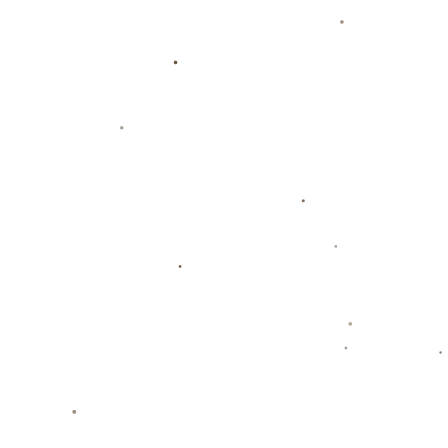
关于壹号娱乐
服务优势
团队介绍
新闻资讯
联系我们
壹号娱乐官方网页版登录入口 - NG大舞台，有梦就来
All Rights by
壹号娱乐