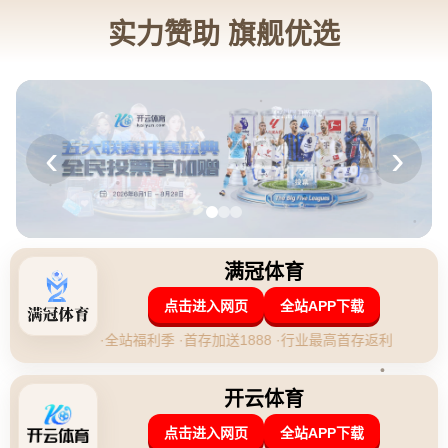
立即咨询
新闻资讯
网站首页
新闻资讯