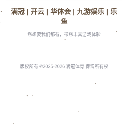
1.35亿欧元
的天价转出，更是让球迷和媒体惊叹不已。与此同时，
新星维尔茨的崛起也让人们对德甲未来的转会市场充满期待。今
天，我们就来盘点一下
德甲最贵转出排行榜
，探讨这些高价转会的
背后故事以及它们对联赛的影响。
登贝莱领衔：1.35亿欧元