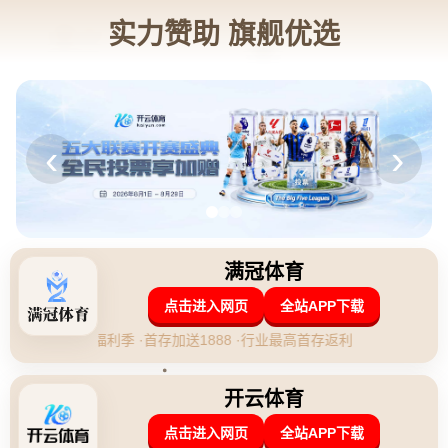
立即咨询
新闻资讯
网站首页
新闻资讯